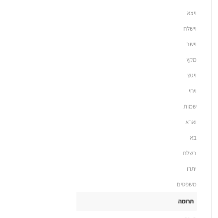
ויצא
וישלח
וישב
מקץ
ויגש
ויחי
שמות
וארא
בא
בשלח
יתרו
משפטים
תרומה