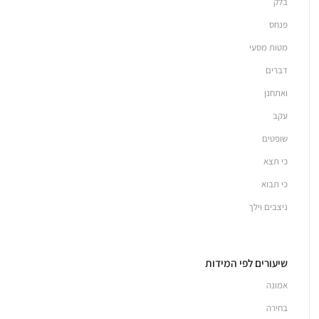
בלק
פנחס
מטות מסעי
דברים
ואתחנן
עקב
שופטים
כי תצא
כי תבוא
ניצבים וילך
שיעורים לפי המידות
אמונה
בחירה