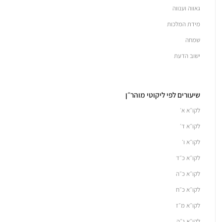
גאווה וענווה
מידת המלכות
שמחה
ישוב הדעת
שיעורים לפי ליקוטי מוהר״ן
לקו״א א׳
לקו״א ד׳
לקו״א ו׳
לקו״א כ״ד
לקו״א כ״ה
לקו״א כ״ח
לקו״א מ״ז
לקו״א נ״ה