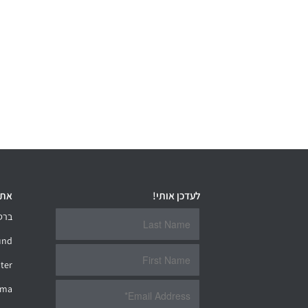
לעדכן אותי!
אתר
ברס
und
ter
hma