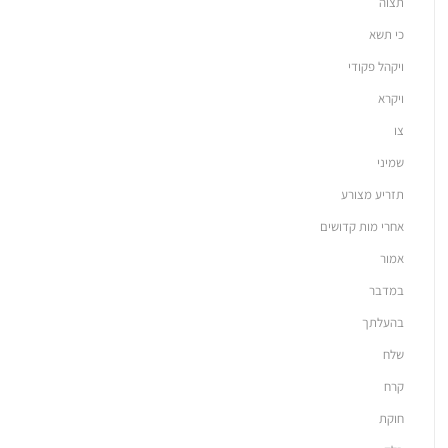
תצוה
כי תשא
ויקהל פקודי
ויקרא
צו
שמיני
תזריע מצורע
אחרי מות קדושים
אמור
במדבר
בהעלתך
שלח
קרח
חוקת