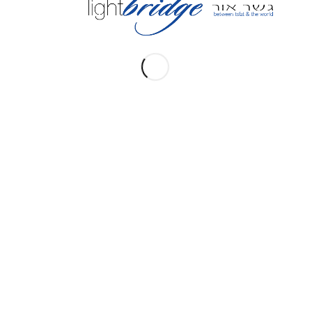
אתרים קשורים
ברסלב צפת
Tsfat Education Fund
The Tzaddik Center
Nachal Novea Mekor Chochma