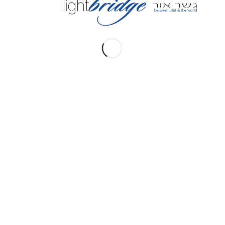
אתרים קשורים
ברסלב צפת
Tsfat Education Fund
The Tzaddik Center
Nachal Novea Mekor Chochma